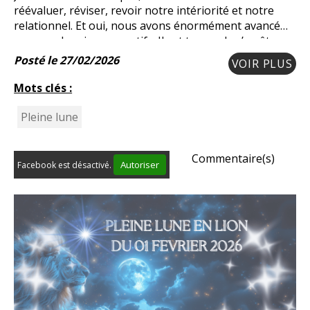
réévaluer, réviser, revoir notre intériorité et notre
relationnel. Et oui, nous avons énormément avancé
sur nos chemins respectifs. Il est temps de s’arrêter
deux minutes pour se réévaluer soi-même.
Posté le 27/02/2026
VOIR PLUS
Mots clés :
Pleine lune
Commentaire(s)
Autoriser
Facebook est désactivé.