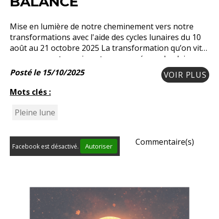
BALANCE
Mise en lumière de notre cheminement vers notre
transformations avec l'aide des cycles lunaires du 10
août au 21 octobre 2025 La transformation qu’on vit
en ce moment a vraiment commencé avec la pleine
lune du 10 août en Verseau. Cette lune nous a
Posté le 15/10/2025
VOIR PLUS
Mots clés :
Pleine lune
Commentaire(s)
Autoriser
Facebook est désactivé.