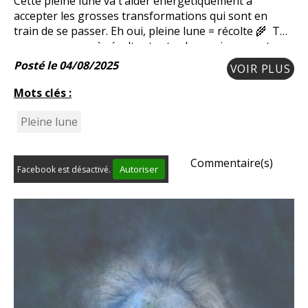
Cette pleine lune va t’aider énergétiquement à
accepter les grosses transformations qui sont en
train de se passer. Eh oui, pleine lune = récolte 🌾 Tu
vas commencer à récolter toutes les graines que tu as
semées depuis un certain temps. Ça peu
Posté le 04/08/2025
VOIR PLUS
Mots clés :
Pleine lune
Commentaire(s)
Autoriser
Facebook est désactivé.