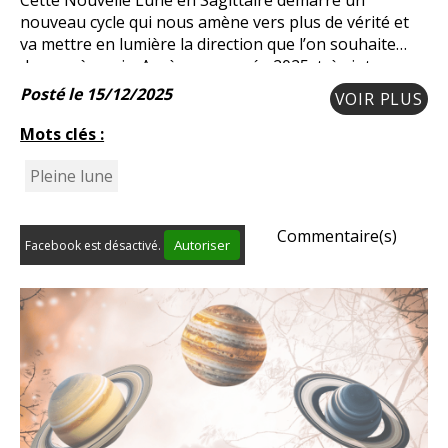
Cette Nouvelle Lune en Sagittaire démarre un
nouveau cycle qui nous amène vers plus de vérité et
va mettre en lumière la direction que l’on souhaite
donner à sa vie. Après une année 2025 très intense
sur le plan émotionnel et énergétique, cette
Posté le 15/12/2025
VOIR PLUS
Mots clés :
Pleine lune
Commentaire(s)
Autoriser
Facebook est désactivé.