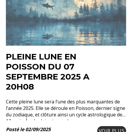
PLEINE LUNE EN
POISSON DU 07
SEPTEMBRE 2025 A
20H08
Cette pleine lune sera l’une des plus marquantes de
l’année 2025. Elle se déroule en Poisson, dernier signe
du zodiaque, et clôture ainsi un cycle astrologique de
12 mois. À cela s’ajoute une lune rouge accompagnée
d’une
Posté le 02/09/2025
VOIR PLUS