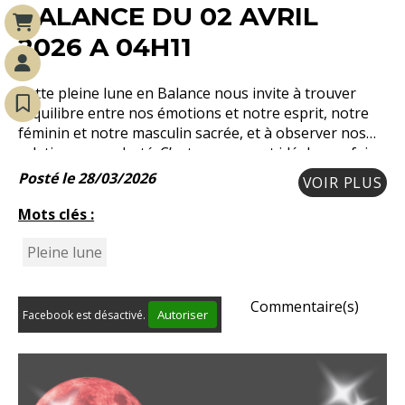
BALANCE DU 02 AVRIL
2026 A 04H11
Cette pleine lune en Balance nous invite à trouver
l’équilibre entre nos émotions et notre esprit, notre
féminin et notre masculin sacrée, et à observer nos
relations avec clarté. C’est un moment idéal pour faire
le tri autour de soi, libérer ce qui
Posté le 28/03/2026
VOIR PLUS
Mots clés :
Pleine lune
Commentaire(s)
Autoriser
Facebook est désactivé.