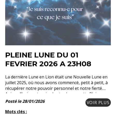
PLEINE LUNE DU 01
FEVRIER 2026 A 23H08
La dernière Lune en Lion était une Nouvelle Lune en
juillet 2025, où nous avons commencé, petit à petit, à
récupérer notre pouvoir personnel et notre fierté.
Aujourd’hui, sept mois plus tard, avec cette Pleine
Lune en Lion, avez-vous remarqué un
Posté le 28/01/2026
VOIR PLUS
Mots clés :