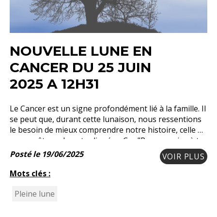
NOUVELLE LUNE EN
CANCER DU 25 JUIN
2025 A 12H31
Le Cancer est un signe profondément lié à la famille. Il
se peut que, durant cette lunaison, nous ressentions
le besoin de mieux comprendre notre histoire, celle de
nos ancêtres, de notre lignée. Car "Pour savoir où tu
vas, il faut savoir d’où
Posté le 19/06/2025
VOIR PLUS
Mots clés :
Pleine lune