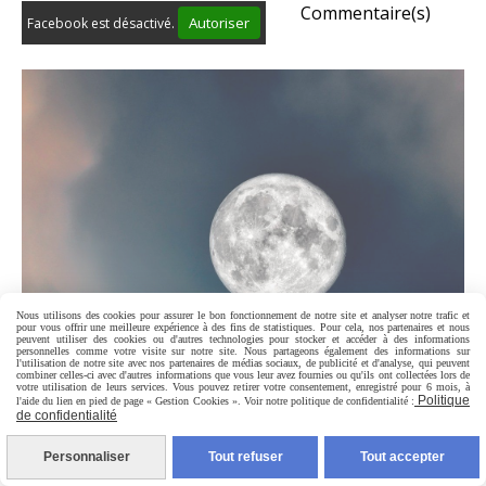
Commentaire(s)
Autoriser
Facebook est désactivé.
Nous utilisons des cookies pour assurer le bon fonctionnement de notre site et analyser notre trafic et
pour vous offrir une meilleure expérience à des fins de statistiques. Pour cela, nos partenaires et nous
peuvent utiliser des cookies ou d'autres technologies pour stocker et accéder à des informations
personnelles comme votre visite sur notre site. Nous partageons également des informations sur
l'utilisation de notre site avec nos partenaires de médias sociaux, de publicité et d'analyse, qui peuvent
combiner celles-ci avec d'autres informations que vous leur avez fournies ou qu'ils ont collectées lors de
votre utilisation de leurs services. Vous pouvez retirer votre consentement, enregistré pour 6 mois, à
PLEINE LUNE EN
Politique
l'aide du lien en pied de page « Gestion Cookies ». Voir notre politique de confidentialité :
de confidentialité
SAGITTAIRE DU
Personnaliser
Tout refuser
Tout accepter
MERCREDI 11 JUIN 2025