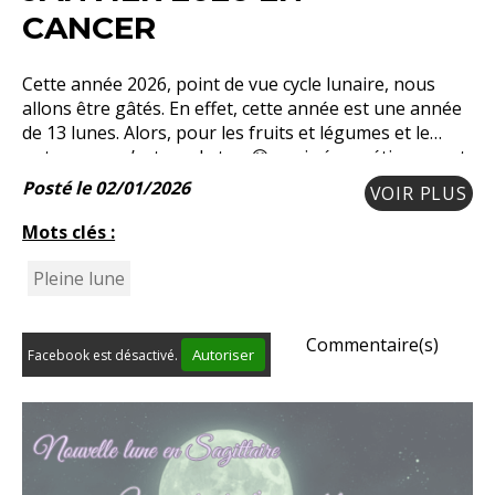
CANCER
Cette année 2026, point de vue cycle lunaire, nous
allons être gâtés. En effet, cette année est une année
de 13 lunes. Alors, pour les fruits et légumes et le
potager, ce n’est pas le top 😁, mais énergétiquement,
c’est un plus. Nous allons bénéficier d
Posté le 02/01/2026
VOIR PLUS
Mots clés :
Pleine lune
Commentaire(s)
Autoriser
Facebook est désactivé.