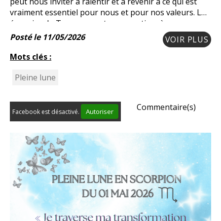
peut nous inviter à ralentir et à revenir à ce qui est
vraiment essentiel pour nous et pour nos valeurs. Les
énergies du Taureau vont nous motiver à nous
ancrer dans nos vies physiques. Elle peut me
Posté le 11/05/2026
VOIR PLUS
Mots clés :
Pleine lune
Commentaire(s)
Autoriser
Facebook est désactivé.