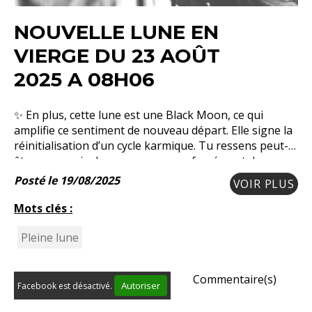
NOUVELLE LUNE EN
VIERGE DU 23 AOÛT
2025 A 08H06
✨ En plus, cette lune est une Black Moon, ce qui
amplifie ce sentiment de nouveau départ. Elle signe la
réinitialisation d’un cycle karmique. Tu ressens peut-
être une envie de renouveau, pas forcément de
repartir de zéro (quoi que, pour certains si…),
Posté le 19/08/2025
VOIR PLUS
Mots clés :
Pleine lune
Commentaire(s)
Autoriser
Facebook est désactivé.