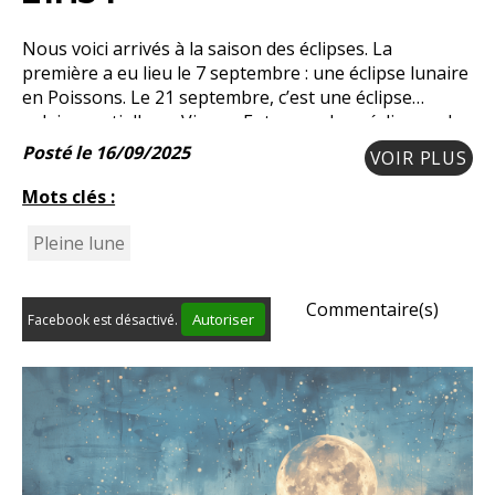
Nous voici arrivés à la saison des éclipses. La
première a eu lieu le 7 septembre : une éclipse lunaire
en Poissons. Le 21 septembre, c’est une éclipse
solaire partielle en Vierge. Entre ces deux éclipses, du
7 au 21 septembre, on appelle cela le
Posté le 16/09/2025
VOIR PLUS
Mots clés :
Pleine lune
Commentaire(s)
Autoriser
Facebook est désactivé.