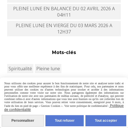
PLEINE LUNE EN BALANCE DU 02 AVRIL 2026 A
04H11
PLEINE LUNE EN VIERGE DU 03 MARS 2026 A
12H37
Mots-clés
Spiritualité
Pleine lune
Nous utilisons des cookies pour assurer le bon fonctionnement de notre site et analyser notre trafic et
pour vous offrir une meilleure expérience à des fins de statistiques. Pour cela, nos partenaires et nous
peuvent utiliser des cookies ou d'autres technologies pour stocker et accéder à des informations
personnelles comme votre visite sur notre site. Nous partageons également des informations sur
Autoriser
Facebook est désactivé.
l'utilisation de notre site avec nos partenaires de médias sociaux, de publicité et d'analyse, qui peuvent
combiner celles-ci avec d'autres informations que vous leur avez fournies ou qu'ils ont collectées lors de
votre utilisation de leurs services. Vous pouvez retirer votre consentement, enregistré pour 6 mois, à
Politique
l'aide du lien en pied de page « Gestion Cookies ». Voir notre politique de confidentialité :
MENTIONS LÉGALES
CONDITIONS GÉNÉRALES DE
de confidentialité
VENTE
POLITIQUE DE CONFIDENTIALITÉ
GESTION
Personnaliser
Tout refuser
Tout accepter
COOKIES
MON COMPTE
CRÉER UN SITE INTERNET