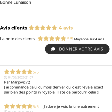
Bonne Lunaison
Avis clients
4 avis
La note des clients :
5/5
Moyenne sur 4 avis
DONNER VOTRE AVIS
5/5
04/05/2026 21:07
Par
Marjovic72
J ai commandé celui du mois dernier qui c est révélé exact
sur bien des points in royable. Hâte de parcourir celui ci
J'adore je vois la lune autrement
5/5
01/05/2026 18:17